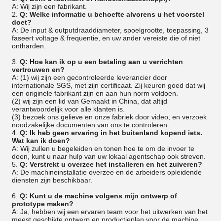
A: Wij zijn een fabrikant.
2.
Q: Welke informatie u behoefte alvorens u het voorstel
doet?
A: De input & outputdraaddiameter, spoelgrootte, toepassing, 3
faseert voltage & frequentie, en uw ander vereiste die of niet
ontharden.
3.
Q: Hoe kan ik op u een betaling aan u verrichten
vertrouwen en?
A: (1) wij zijn een gecontroleerde leverancier door
internationale SGS, met zijn certificaat. Zij keuren goed dat wij
een originele fabrikant zijn en aan hun norm voldoen.
(2) wij zijn een lid van Gemaakt in China, dat altijd
verantwoordelijk voor alle klanten is.
(3) bezoek ons gelieve en onze fabriek door video, en verzoek
noodzakelijke documenten van ons te controleren.
4.
Q: Ik heb geen ervaring in het buitenland kopend iets.
Wat kan ik doen?
A: Wij zullen u begeleiden en tonen hoe te om de invoer te
doen, kunt u naar hulp van uw lokaal agentschap ook streven.
5.
Q: Verstrekt u overzee het installeren en het zuiveren?
A: De machineinstallatie overzee en de arbeiders opleidende
diensten zijn beschikbaar.
6.
Q: Kunt u de machine volgens mijn ontwerp of
prototype maken?
A: Ja, hebben wij een ervaren team voor het uitwerken van het
meest geschikte ontwerp en productieplan voor de machine