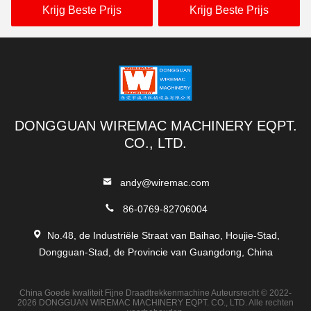
Machine de Dubbele
Antiwear Praktisch
Krijg Beste Prijs
Krijg Beste Prijs
enige rij
DONGGUAN WIREMAC MACHINERY EQPT.
CO., LTD.
andy@wiremac.com
86-0769-82706004
No.48, de Industriële Straat van Baihao, Houjie-Stad,
Dongguan-Stad, de Provincie van Guangdong, China
China Goede kwaliteit Fijne Draadtrekkenmachine Auteursrecht © 2022-
2026 DONGGUAN WIREMAC MACHINERY EQPT. CO., LTD. Alle rechten