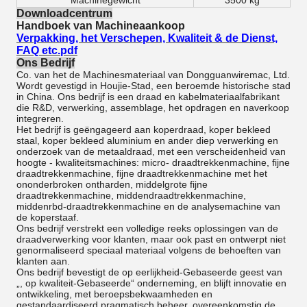
Machinegewicht
3500 kg
Downloadcentrum
Handboek van Machineaankoop
Verpakking, het Verschepen, Kwaliteit & de Dienst,
FAQ etc.pdf
Ons Bedrijf
Co. van het de Machinesmateriaal van Dongguanwiremac, Ltd.
Wordt gevestigd in Houjie-Stad, een beroemde historische stad
in China. Ons bedrijf is een draad en kabelmateriaalfabrikant
die R&D, verwerking, assemblage, het opdragen en naverkoop
integreren.
Het bedrijf is geëngageerd aan koperdraad, koper bekleed
staal, koper bekleed aluminium en ander diep verwerking en
onderzoek van de metaaldraad, met een verscheidenheid van
hoogte - kwaliteitsmachines: micro- draadtrekkenmachine, fijne
draadtrekkenmachine, fijne draadtrekkenmachine met het
ononderbroken ontharden, middelgrote fijne
draadtrekkenmachine, middendraadtrekkenmachine,
middenrbd-draadtrekkenmachine en de analysemachine van
de koperstaaf.
Ons bedrijf verstrekt een volledige reeks oplossingen van de
draadverwerking voor klanten, maar ook past en ontwerpt niet
genormaliseerd speciaal materiaal volgens de behoeften van
klanten aan.
Ons bedrijf bevestigt de op eerlijkheid-Gebaseerde geest van
„, op kwaliteit-Gebaseerde“ onderneming, en blijft innovatie en
ontwikkeling, met beroepsbekwaamheden en
gestandaardiseerd pragmatisch beheer, overeenkomstig de