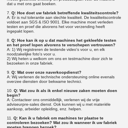
dat u met ons gaat boeken.
7.
Q: Hoe doet uw fabriek betreffende kwaliteitscontrole?
A: Er is nul tolerantie aan slechte kwaliteit. De kwaliteitscontrole
voldoet aan SGS & ISO 9001. Elke machine moet verleden
testen en proef die alvorens het voor verzending heeft
ingepakt lopen.
8.
Q: Hoe kan ik op u dat machines het gekleefde testen
en het proef lopen alvorens te verschepen vertrouwen?
A: 1) Wij registreren de testende video's voor u, en elk
noodzakelijke foto's voor u.
2) Wij heten u welkom om ons en testmachine door zich te
bezoeken in onze fabriek.
9.
Q: Wat over onze naverkoopdienst?
A: Wij verlenen de technische ondersteuning online evenals
overzee diensten door bekwame technici.
10.
Q: Wat zou ik als ik enkel nieuwe zaken moeten doen
begin?
A: Contacteer ons onmiddellijk, verlenen wij de vrije
adviseurpre-sales dienst. Ook kunnen wij u met materiële
aankoop, arbeider opleiding, enz. helpen.
11.
Q: Kan ik u fabriek om machines ter plaatse te
controleren bezoeken? Wat zou ik wanneer ik uw fabriek
moeten brengen bezoek?