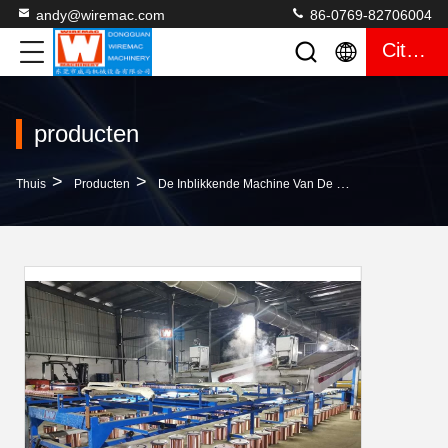
andy@wiremac.com
86-0769-82706004
Citaat
producten
>
>
>
Thuis
Producten
De Inblikkende Machine Van De Koperdraad
Ge