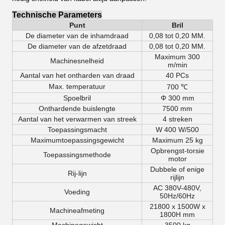
Technische Parameters
Punt
Bril
De diameter van de inhamdraad
0,08 tot 0,20 MM.
De diameter
van de afzetdraad
0,08 tot 0,20 MM.
Maximum 300
Machinesnelheid
m/min
Aantal van het ontharden van draad
40 PCs
Max. temperatuur
700 ℃
Spoelbril
Φ 300 mm
Onthardende buislengte
7500 mm
Aantal van het verwarmen van streek
4 streken
Toepassingsmacht
W 400 W/500
Maximumtoepassingsgewicht
Maximum 25 kg
Opbrengst-torsie
Toepassingsmethode
motor
Dubbele of enige
Rij-lijn
rijlijn
AC 380V-480V,
Voeding
50Hz/60Hz
21800 x 1500W x
Machineafmeting
1800H mm