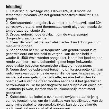
Inleiding
1. Elektrisch buisvoltage van 110V-850W, 310 model de
temperatuurniveaus van het gebruiksroestvrije staal tot 1200
graden.
2. Koelwatertank: het gebruik van rust-proof roestvrij staal 304,
corrosieweerstand, met thermostaat wordt uitgerust, maakt de
temperatuurconstante die.
3. Droog: gebruik hoge druklucht om de waterspiegel
drogende draad te dwingen.
4. Oven: de oven zal met een elektrische draad doorgaan om
manier te drogen.
5. Aangehaald neem: De frequentie van gebruik wordt leidt
gecontroleerd om snelheid te vergen, kan de snelheid in
waaier 0-1500 t/min worden aangepast. Neem het lood na een
ronde van thermische behandeling met hoge frekwentie,
oppervlakte bespoten ceramische slijtage en duurzaam.
6. Neem deel: de opbrengst-torsie motor, torsiegrootte kan aan
radioreeks van opbrengs de verschillende specificaties worden
aangepast naar gelang de behoefte, en elke het sluiten kan
onafhankelijk van de draad worden aangepast het geschikt en
betrouwbaar is. De toepassingswijze met dubbele en enige het
inkomenslijn twee, klanten van de inkomenslijn moet meer
gebruiken.
7. Kabelsectie: de kabel is over controlewijze, de aandrijving
van de toestelmotor, om de installatie van het cliëntdeel van de
aandrijvingskabel te vergemakkelijken, kan de gebruiker de
nodig snelheid van kabel altijd aanpassen.