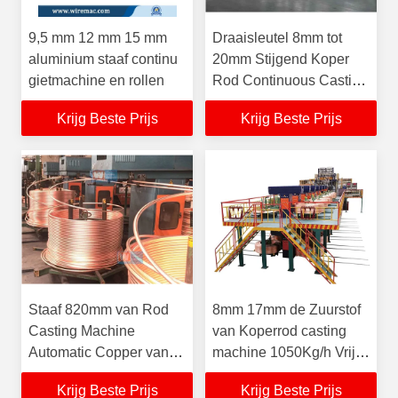
9,5 mm 12 mm 15 mm
Draaisleutel 8mm tot
aluminium staaf continu
20mm Stijgend Koper
gietmachine en rollen
Rod Continuous Casting
Machine
Krijg Beste Prijs
Krijg Beste Prijs
Staaf 820mm van Rod
8mm 17mm de Zuurstof
Casting Machine
van Koperrod casting
Automatic Copper van
machine 1050Kg/h Vrij
het zuurstof Vrije Koper
voor Kabelgebruik
Krijg Beste Prijs
Krijg Beste Prijs