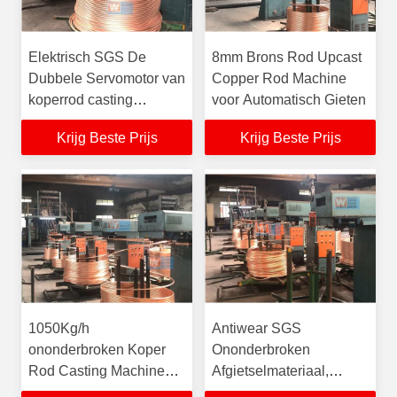
Elektrisch SGS De
8mm Brons Rod Upcast
Dubbele Servomotor van
Copper Rod Machine
koperrod casting
voor Automatisch Gieten
machine 1000Kg/H
Krijg Beste Prijs
Krijg Beste Prijs
1050Kg/h
Antiwear SGS
ononderbroken Koper
Ononderbroken
Rod Casting Machine
Afgietselmateriaal,
Output 8mm20mm
Duurzaam