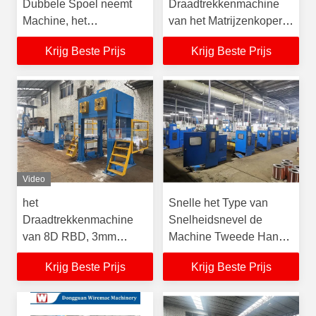
Dubbele Spoel neemt
Draadtrekkenmachine
Machine, het
van het Matrijzenkoper
Draadtrekkenmachine
RBD met Coiler
Krijg Beste Prijs
Krijg Beste Prijs
van het Koperaluminium
op
Video
het
Snelle het Type van
Draadtrekkenmachine
Snelheidsnevel de
van 8D RBD, 3mm
Machine Tweede Hand
Koperdraad die Machine
China van het
Krijg Beste Prijs
Krijg Beste Prijs
maken
Koperdraadtrekken