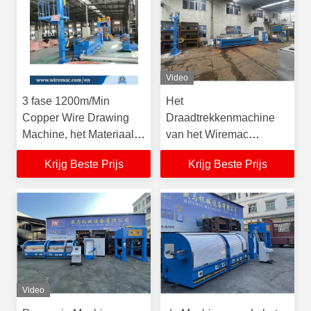
Video
3 fase 1200m/Min
Het
Copper Wire Drawing
Draadtrekkenmachine
Machine, het Materiaal
van het Wiremac
van de 11 Matrijzenrbd
Ononderbroken Koper
Krijg Beste Prijs
Krijg Beste Prijs
Tekening
RBD met Snelle
Matrijzenverandering
Video