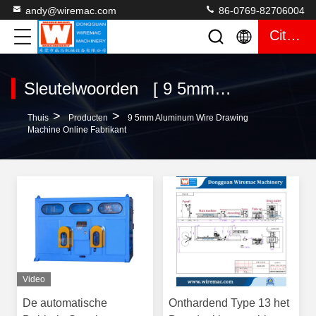
andy@wiremac.com
86-0769-82706004
Citaat
Sleutelwoorden [ 9 5mm aluminum wire drawing machine ] Gelijke 19 producten
>
>
Thuis
Producten
9 5mm Aluminum Wire Drawing
Machine Online Fabrikant
Video
De automatische
Onthardend Type 13 het