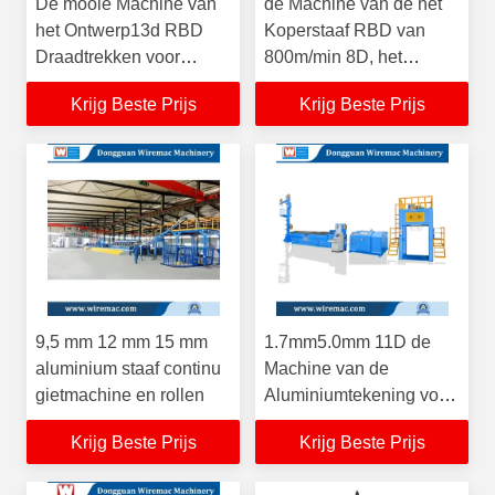
De mooie Machine van
de Machine van de het
het Ontwerp13d RBD
Koperstaaf RBD van
Draadtrekken voor
800m/min 8D, het
Koper 400VAC
Draadtrekkenmachine
Krijg Beste Prijs
Krijg Beste Prijs
van het 3 Ton/uur Koper
9,5 mm 12 mm 15 mm
1.7mm5.0mm 11D de
aluminium staaf continu
Machine van de
gietmachine en rollen
Aluminiumtekening voor
Tweeling/Dubbele
Krijg Beste Prijs
Krijg Beste Prijs
Draden RBD