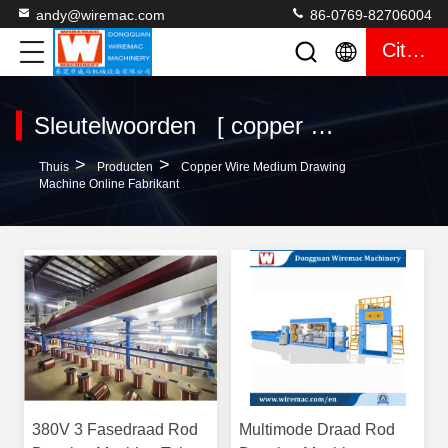
andy@wiremac.com
86-0769-82706004
Citaat
Sleutelwoorden [ copper wire medium drawing machine ] Gelijke 287 producten
>
>
Thuis
Producten
Copper Wire Medium Drawing
Machine Online Fabrikant
380V 3 Fasedraad Rod
Multimode Draad Rod