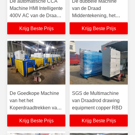
De automatische CCA
De dubbele Machine
Machine HMI Intelligente
van de Draad
400V AC van de Draad
Middentekening, het
Natte Tekening
Materiaal van het Lage
Krijg Beste Prijs
Krijg Beste Prijs
Kostendraadtrekken
De Goedkope Machine
SGS de Multimachine
van het het
van Draadrod drawing
Koperdraadtrekken van
equipment copper RBD
de de Prijs Tweede
Krijg Beste Prijs
Krijg Beste Prijs
Hand van China