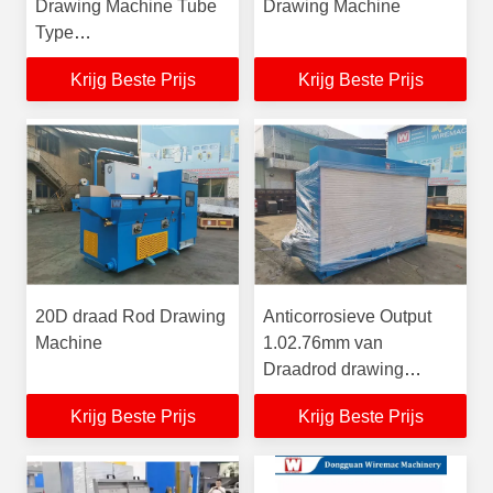
Drawing Machine Tube
Drawing Machine
Type
21800xW1500x1800MM
Krijg Beste Prijs
Krijg Beste Prijs
20D draad Rod Drawing
Anticorrosieve Output
Machine
1.02.76mm van
Draadrod drawing
machine 55KW AC
Krijg Beste Prijs
Krijg Beste Prijs