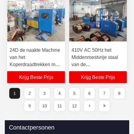
24D de naakte Machine
410V AC 50Hz het
van het
Middenroestvrije staal
Koperdraadtrekken met
van de
Pneumatische Rem
Draadtrekkenmachine
Krijg Beste Prijs
Krijg Beste Prijs
85KVA
1
2
3
4
5
6
7
8
9
10
11
12
Contactpersonen