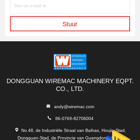
Stuur
DONGGUAN WIREMAC MACHINERY EQPT.
CO., LTD.
andy@wiremac.com
86-0769-82706004
No.48, de Industriële Straat van Baihao, Houjie-Stad,
Dongguan-Stad, de Provincie van Guangdong, China