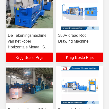
De Tekeningsmachine
380V draad Rod
van het koper
Drawing Machine
Horizontale Metaal, SGS
240KVA
Krijg Beste Prijs
Krijg Beste Prijs
Draadtrekkenmachine