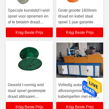
Speciale kunststof I-wiel
Grote grootte 1600mm
spoel voor opnemen en
draad en kabel staal
af te betalen draad
spoel 1 jaar garantie
tekenen en wikkelen
Krijg Beste Prijs
Krijg Beste Prijs
machine
Geweld I-vormig wiel
Volledig automatische
staal spoel gestreepte
aflossingsmachine voor
draad afdraaien
kabelspellen met een
staalplaat
hoge capaciteit
Krijg Beste Prijs
Krijg Beste Prijs