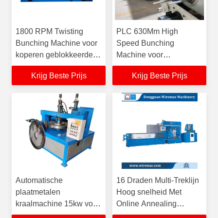
1800 RPM Twisting
PLC 630Mm High
Bunching Machine voor
Speed Bunching
koperen geblokkeerde
Machine voor
geëmailleerde
draadgeleider en
Krijg Beste Prijs
Krijg Beste Prijs
nikkelgecoate draad
kerndraadstrengeling
Automatische
16 Draden Multi-Treklijn
plaatmetalen
Hoog snelheid Met
kraalmachine 15kw voor
Online Annealing
draad spoel kabel
Equipment