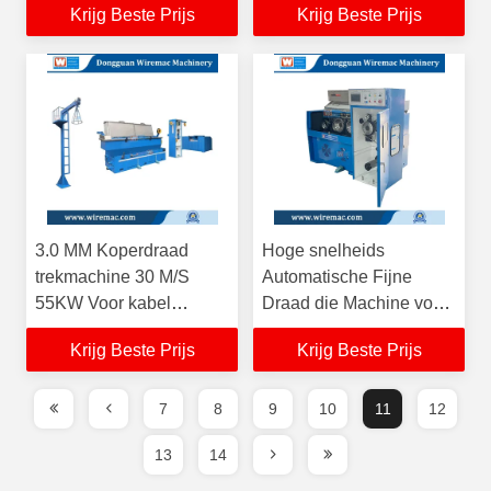
Krijg Beste Prijs
Krijg Beste Prijs
bobbin
3.0 MM Koperdraad
Hoge snelheids
trekmachine 30 M/S
Automatische Fijne
55KW Voor kabel
Draad die Machine voor
extrusie
0.080.32mm O/P
Krijg Beste Prijs
Krijg Beste Prijs
Diameter maken
7
8
9
10
11
12
13
14