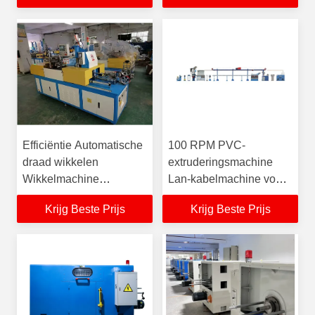
Efficiëntie Automatische
100 RPM PVC-
draad wikkelen
extruderingsmachine
Wikkelmachine
Lan-kabelmachine voor
Verpakkingsmachines
Cat-5 Cat-6 netdraad
Krijg Beste Prijs
Krijg Beste Prijs