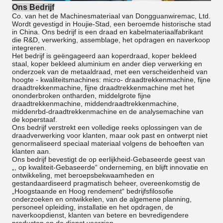
Ons Bedrijf
Co. van het de Machinesmateriaal van Dongguanwiremac, Ltd.
Wordt gevestigd in Houjie-Stad, een beroemde historische stad
in China. Ons bedrijf is een draad en kabelmateriaalfabrikant
die R&D, verwerking, assemblage, het opdragen en naverkoop
integreren.
Het bedrijf is geëngageerd aan koperdraad, koper bekleed
staal, koper bekleed aluminium en ander diep verwerking en
onderzoek van de metaaldraad, met een verscheidenheid van
hoogte - kwaliteitsmachines: micro- draadtrekkenmachine, fijne
draadtrekkenmachine, fijne draadtrekkenmachine met het
ononderbroken ontharden, middelgrote fijne
draadtrekkenmachine, middendraadtrekkenmachine,
middenrbd-draadtrekkenmachine en de analysemachine van
de koperstaaf.
Ons bedrijf verstrekt een volledige reeks oplossingen van de
draadverwerking voor klanten, maar ook past en ontwerpt niet
genormaliseerd speciaal materiaal volgens de behoeften van
klanten aan.
Ons bedrijf bevestigt de op eerlijkheid-Gebaseerde geest van
„, op kwaliteit-Gebaseerde“ onderneming, en blijft innovatie en
ontwikkeling, met beroepsbekwaamheden en
gestandaardiseerd pragmatisch beheer, overeenkomstig de
„Hoogstaande en Hoog rendement“ bedrijfsfilosofie
onderzoeken en ontwikkelen, van de algemene planning,
personeel opleiding, installatie en het opdragen, de
naverkoopdienst, klanten van betere en bevredigendere