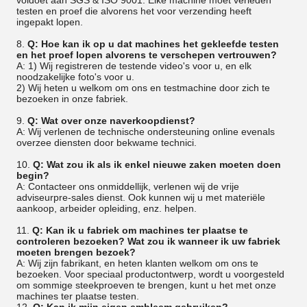
voldoet aan SGS & ISO 9001. Elke machine moet verleden
testen en proef die alvorens het voor verzending heeft
ingepakt lopen.
8.
Q: Hoe kan ik op u dat machines het gekleefde testen
en het proef lopen alvorens te verschepen vertrouwen?
A: 1) Wij registreren de testende video's voor u, en elk
noodzakelijke foto's voor u.
2) Wij heten u welkom om ons en testmachine door zich te
bezoeken in onze fabriek.
9.
Q: Wat over onze naverkoopdienst?
A: Wij verlenen de technische ondersteuning online evenals
overzee diensten door bekwame technici.
10.
Q: Wat zou ik als ik enkel nieuwe zaken moeten doen
begin?
A: Contacteer ons onmiddellijk, verlenen wij de vrije
adviseurpre-sales dienst. Ook kunnen wij u met materiële
aankoop, arbeider opleiding, enz. helpen.
11.
Q: Kan ik u fabriek om machines ter plaatse te
controleren bezoeken? Wat zou ik wanneer ik uw fabriek
moeten brengen bezoek?
A: Wij zijn fabrikant, en heten klanten welkom om ons te
bezoeken. Voor speciaal productontwerp, wordt u voorgesteld
om sommige steekproeven te brengen, kunt u het met onze
machines ter plaatse testen.