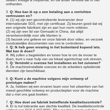
faseert voltage & frequentie, en uw ander vereiste die of niet
ontharden.
3.
Q: Hoe kan ik op u een betaling aan u verrichten
vertrouwen en?
A: (1) wij zijn een gecontroleerde leverancier door
internationale SGS, met zijn certificaat. Zij keuren goed dat wij
een originele fabrikant zijn en aan hun norm voldoen.
(2) wij zijn een lid van Gemaakt in China, dat altijd
verantwoordelijk voor alle klanten is.
(3) bezoek ons gelieve en onze fabriek door video, en verzoek
noodzakelijke documenten van ons te controleren.
4.
Q: Ik heb geen ervaring in het buitenland kopend iets.
Wat kan ik doen?
A: Wij zullen u begeleiden en tonen hoe te om de invoer te
doen, kunt u naar hulp van uw lokaal agentschap ook streven.
5.
Q: Verstrekt u overzee het installeren en het zuiveren?
A: De machineinstallatie overzee en de arbeiders opleidende
diensten zijn beschikbaar.
6.
Q: Kunt u de machine volgens mijn ontwerp of
prototype maken?
A: Ja, hebben wij een ervaren team voor het uitwerken van het
meest geschikte ontwerp en productieplan voor de machine
dat u met ons gaat boeken.
7.
Q: Hoe doet uw fabriek betreffende kwaliteitscontrole?
A: Er is nul tolerantie aan slechte kwaliteit. De kwaliteitscontrole