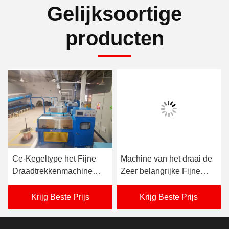
Gelijksoortige
producten
Ce-Kegeltype het Fijne
Machine van het draai de
Draadtrekkenmachine
Zeer belangrijke Fijne
380V-480V Synchrone
Draadtrekken van
Bewegen zich
Betrouwbare Fabrikant
Krijg Beste Prijs
Krijg Beste Prijs