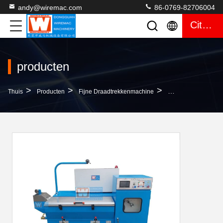
andy@wiremac.com
86-0769-82706004
Citaat
producten
>
>
>
Thuis
Producten
Fijne Draadtrekkenmachine
50/60Hz Middelgrot