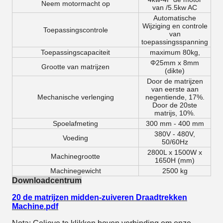
Neem motormacht op
van /5.5kw AC
Automatische
Wijziging en controle
Toepassingscontrole
van
toepassingsspanning
Toepassingscapaciteit
maximum 80kg,
Φ25mm x 8mm
Grootte van matrijzen
(dikte)
Door de matrijzen
van eerste aan
Mechanische verlenging
negentiende, 17%.
Door de 20ste
matrijs, 10%.
Spoelafmeting
300 mm - 400 mm
380V - 480V,
Voeding
50/60Hz
2800L x 1500W x
Machinegrootte
1650H
(mm)
Machinegewicht
2500 kg
Downloadcentrum
20 de matrijzen midden-zuiveren Draadtrekken
Machine.pdf