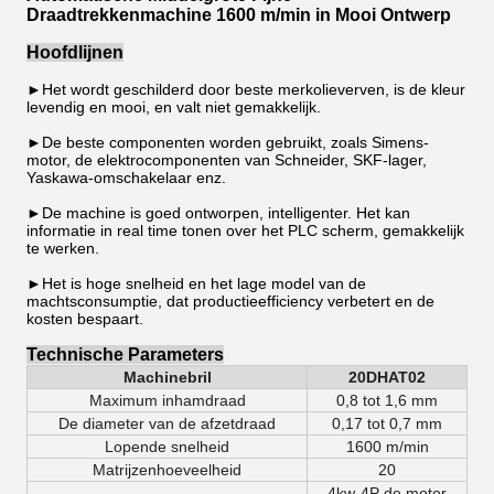
Draadtrekkenmachine 1600 m/min in Mooi Ontwerp
Hoofdlijnen
►Het wordt geschilderd door beste merkolieverven, is de kleur
levendig en mooi, en valt niet gemakkelijk.
►De beste componenten worden gebruikt, zoals Simens-
motor, de elektrocomponenten van Schneider, SKF-lager,
Yaskawa-omschakelaar enz.
►De machine is goed ontworpen, intelligenter. Het kan
informatie in real time tonen over het PLC scherm, gemakkelijk
te werken.
►Het is hoge snelheid en het lage model van de
machtsconsumptie, dat productieefficiency verbetert en de
kosten bespaart.
Technische Parameters
Machinebril
20DHAT02
Maximum inhamdraad
0,8 tot 1,6 mm
De diameter van de afzetdraad
0,17 tot 0,7 mm
Lopende snelheid
1600 m/min
Matrijzenhoeveelheid
20
4kw-4P de motor