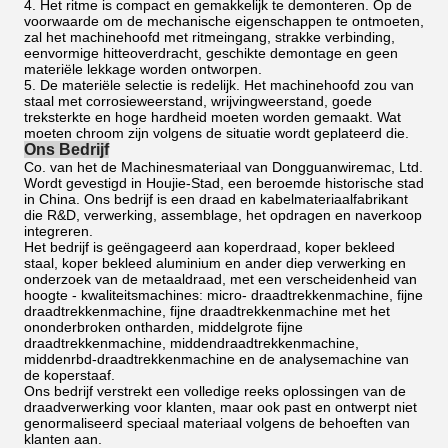
4. Het ritme is compact en gemakkelijk te demonteren. Op de
voorwaarde om de mechanische eigenschappen te ontmoeten,
zal het machinehoofd met ritmeingang, strakke verbinding,
eenvormige hitteoverdracht, geschikte demontage en geen
materiële lekkage worden ontworpen.
5. De materiële selectie is redelijk. Het machinehoofd zou van
staal met corrosieweerstand, wrijvingweerstand, goede
treksterkte en hoge hardheid moeten worden gemaakt. Wat
moeten chroom zijn volgens de situatie wordt geplateerd die.
Ons Bedrijf
Co. van het de Machinesmateriaal van Dongguanwiremac, Ltd.
Wordt gevestigd in Houjie-Stad, een beroemde historische stad
in China. Ons bedrijf is een draad en kabelmateriaalfabrikant
die R&D, verwerking, assemblage, het opdragen en naverkoop
integreren.
Het bedrijf is geëngageerd aan koperdraad, koper bekleed
staal, koper bekleed aluminium en ander diep verwerking en
onderzoek van de metaaldraad, met een verscheidenheid van
hoogte - kwaliteitsmachines: micro- draadtrekkenmachine, fijne
draadtrekkenmachine, fijne draadtrekkenmachine met het
ononderbroken ontharden, middelgrote fijne
draadtrekkenmachine, middendraadtrekkenmachine,
middenrbd-draadtrekkenmachine en de analysemachine van
de koperstaaf.
Ons bedrijf verstrekt een volledige reeks oplossingen van de
draadverwerking voor klanten, maar ook past en ontwerpt niet
genormaliseerd speciaal materiaal volgens de behoeften van
klanten aan.