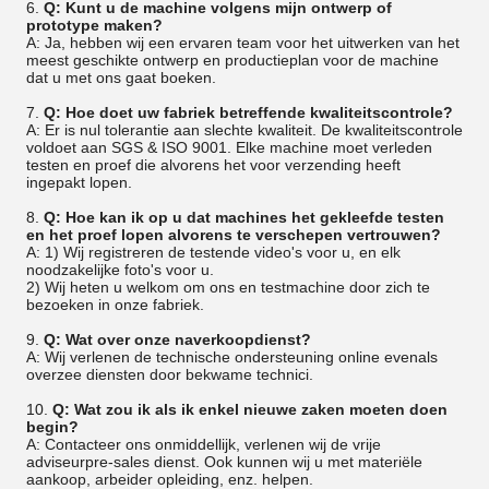
6.
Q: Kunt u de machine volgens mijn ontwerp of
prototype maken?
A: Ja, hebben wij een ervaren team voor het uitwerken van het
meest geschikte ontwerp en productieplan voor de machine
dat u met ons gaat boeken.
7.
Q: Hoe doet uw fabriek betreffende kwaliteitscontrole?
A: Er is nul tolerantie aan slechte kwaliteit. De kwaliteitscontrole
voldoet aan SGS & ISO 9001. Elke machine moet verleden
testen en proef die alvorens het voor verzending heeft
ingepakt lopen.
8.
Q: Hoe kan ik op u dat machines het gekleefde testen
en het proef lopen alvorens te verschepen vertrouwen?
A: 1) Wij registreren de testende video's voor u, en elk
noodzakelijke foto's voor u.
2) Wij heten u welkom om ons en testmachine door zich te
bezoeken in onze fabriek.
9.
Q: Wat over onze naverkoopdienst?
A: Wij verlenen de technische ondersteuning online evenals
overzee diensten door bekwame technici.
10.
Q: Wat zou ik als ik enkel nieuwe zaken moeten doen
begin?
A: Contacteer ons onmiddellijk, verlenen wij de vrije
adviseurpre-sales dienst. Ook kunnen wij u met materiële
aankoop, arbeider opleiding, enz. helpen.