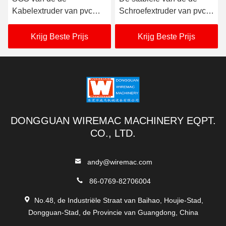
Kabelextruder van pvc
Schroefextruder van pvc
van de de Machineopslag
Dubbele Machine 3.75KW
Lengte 180m voor THW
neemt Macht op
Krijg Beste Prijs
Krijg Beste Prijs
VCT
DONGGUAN WIREMAC MACHINERY EQPT.
CO., LTD.
andy@wiremac.com
86-0769-82706004
No.48, de Industriële Straat van Baihao, Houjie-Stad,
Dongguan-Stad, de Provincie van Guangdong, China