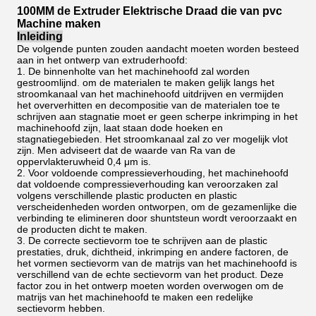
100MM de Extruder Elektrische Draad die van pvc
Machine maken
Inleiding
De volgende punten zouden aandacht moeten worden besteed
aan in het ontwerp van extruderhoofd:
1. De binnenholte van het machinehoofd zal worden
gestroomlijnd. om de materialen te maken gelijk langs het
stroomkanaal van het machinehoofd uitdrijven en vermijden
het oververhitten en decompositie van de materialen toe te
schrijven aan stagnatie moet er geen scherpe inkrimping in het
machinehoofd zijn, laat staan dode hoeken en
stagnatiegebieden. Het stroomkanaal zal zo ver mogelijk vlot
zijn. Men adviseert dat de waarde van Ra van de
oppervlakteruwheid 0,4 μm is.
2. Voor voldoende compressieverhouding, het machinehoofd
dat voldoende compressieverhouding kan veroorzaken zal
volgens verschillende plastic producten en plastic
verscheidenheden worden ontworpen, om de gezamenlijke die
verbinding te elimineren door shuntsteun wordt veroorzaakt en
de producten dicht te maken.
3. De correcte sectievorm toe te schrijven aan de plastic
prestaties, druk, dichtheid, inkrimping en andere factoren, de
het vormen sectievorm van de matrijs van het machinehoofd is
verschillend van de echte sectievorm van het product. Deze
factor zou in het ontwerp moeten worden overwogen om de
matrijs van het machinehoofd te maken een redelijke
sectievorm hebben.