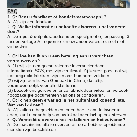
FAQ
1.
Q: Bent u fabrikant of handelsmaatschappij?
A: Wij zijn een fabrikant.
2.
Q: Welke informatie u behoefte alvorens u het voorstel
doet?
A: De input & outputdraaddiameter, spoelgrootte, toepassing, 3
faseert voltage & frequentie, en uw ander vereiste die of niet
ontharden.
3.
Q: Hoe kan ik op u een betaling aan u verrichten
vertrouwen en?
A: (1) wij zijn een gecontroleerde leverancier door
internationale SGS, met zijn certificaat. Zij keuren goed dat wij
een originele fabrikant zijn en aan hun norm voldoen.
(2) wij zijn een lid van Gemaakt in China, dat altijd
verantwoordelijk voor alle klanten is.
(3) bezoek ons gelieve en onze fabriek door video, en verzoek
noodzakelijke documenten van ons te controleren.
4.
Q: Ik heb geen ervaring in het buitenland kopend iets.
Wat kan ik doen?
A: Wij zullen u begeleiden en tonen hoe te om de invoer te
doen, kunt u naar hulp van uw lokaal agentschap ook streven.
5.
Q: Verstrekt u overzee het installeren en het zuiveren?
A: De machineinstallatie overzee en de arbeiders opleidende
diensten zijn beschikbaar.