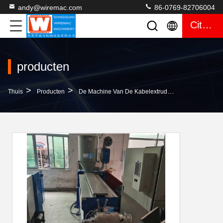
andy@wiremac.com
86-0769-82706004
Citaat
producten
>
>
>
Thuis
Producten
De Machine Van De Kabelextruder
55KW Plastic