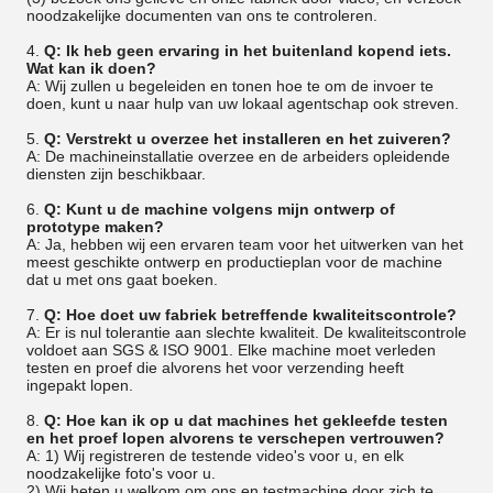
noodzakelijke documenten van ons te controleren.
4.
Q: Ik heb geen ervaring in het buitenland kopend iets.
Wat kan ik doen?
A: Wij zullen u begeleiden en tonen hoe te om de invoer te
doen, kunt u naar hulp van uw lokaal agentschap ook streven.
5.
Q: Verstrekt u overzee het installeren en het zuiveren?
A: De machineinstallatie overzee en de arbeiders opleidende
diensten zijn beschikbaar.
6.
Q: Kunt u de machine volgens mijn ontwerp of
prototype maken?
A: Ja, hebben wij een ervaren team voor het uitwerken van het
meest geschikte ontwerp en productieplan voor de machine
dat u met ons gaat boeken.
7.
Q: Hoe doet uw fabriek betreffende kwaliteitscontrole?
A: Er is nul tolerantie aan slechte kwaliteit. De kwaliteitscontrole
voldoet aan SGS & ISO 9001. Elke machine moet verleden
testen en proef die alvorens het voor verzending heeft
ingepakt lopen.
8.
Q: Hoe kan ik op u dat machines het gekleefde testen
en het proef lopen alvorens te verschepen vertrouwen?
A: 1) Wij registreren de testende video's voor u, en elk
noodzakelijke foto's voor u.
2) Wij heten u welkom om ons en testmachine door zich te