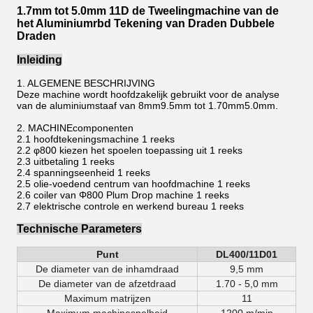
1.7mm tot 5.0mm 11D de Tweelingmachine van de
het Aluminiumrbd Tekening van Draden Dubbele
Draden
Inleiding
1. ALGEMENE BESCHRIJVING
Deze machine wordt hoofdzakelijk gebruikt voor de analyse
van de aluminiumstaaf van 8mm9.5mm tot 1.70mm5.0mm.
2. MACHINEcomponenten
2.1 hoofdtekeningsmachine 1 reeks
2.2 φ800 kiezen het spoelen toepassing uit 1 reeks
2.3 uitbetaling 1 reeks
2.4 spanningseenheid 1 reeks
2.5 olie-voedend centrum van hoofdmachine 1 reeks
2.6 coiler van Φ800 Plum Drop machine 1 reeks
2.7 elektrische controle en werkend bureau 1 reeks
Technische Parameters
Punt
DL400/11D01
De diameter van de inhamdraad
9,5 mm
De diameter van de afzetdraad
1.70 -
5,0 mm
Maximum matrijzen
11