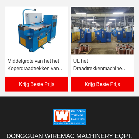
UL het
Het koper automatiseerde
Draadtrekkenmachine
de Enige Machine 380V-
2500m/Min Spray Type
480V van het
Lubrication van het
Blokdraadtrekken
Krijg Beste Prijs
Krijg Beste Prijs
katrolkoper
DONGGUAN WIREMAC MACHINERY EQPT.