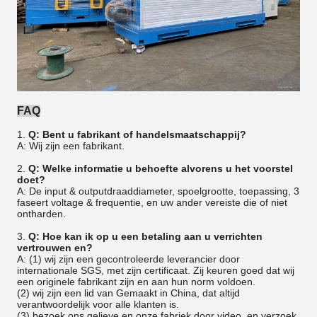
FAQ
1.
Q: Bent u fabrikant of handelsmaatschappij?
A: Wij zijn een fabrikant.
2.
Q: Welke informatie u behoefte alvorens u het voorstel
doet?
A: De input & outputdraaddiameter, spoelgrootte, toepassing, 3
faseert voltage & frequentie, en uw ander vereiste die of niet
ontharden.
3.
Q: Hoe kan ik op u een betaling aan u verrichten
vertrouwen en?
A: (1) wij zijn een gecontroleerde leverancier door
internationale SGS, met zijn certificaat. Zij keuren goed dat wij
een originele fabrikant zijn en aan hun norm voldoen.
(2) wij zijn een lid van Gemaakt in China, dat altijd
verantwoordelijk voor alle klanten is.
(3) bezoek ons gelieve en onze fabriek door video, en verzoek