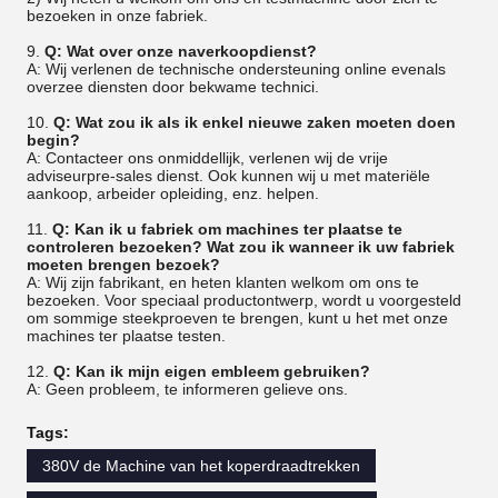
bezoeken in onze fabriek.
9.
Q: Wat over onze naverkoopdienst?
A: Wij verlenen de technische ondersteuning online evenals
overzee diensten door bekwame technici.
10.
Q: Wat zou ik als ik enkel nieuwe zaken moeten doen
begin?
A: Contacteer ons onmiddellijk, verlenen wij de vrije
adviseurpre-sales dienst. Ook kunnen wij u met materiële
aankoop, arbeider opleiding, enz. helpen.
11.
Q: Kan ik u fabriek om machines ter plaatse te
controleren bezoeken? Wat zou ik wanneer ik uw fabriek
moeten brengen bezoek?
A: Wij zijn fabrikant, en heten klanten welkom om ons te
bezoeken. Voor speciaal productontwerp, wordt u voorgesteld
om sommige steekproeven te brengen, kunt u het met onze
machines ter plaatse testen.
12.
Q: Kan ik mijn eigen embleem gebruiken?
A: Geen probleem, te informeren gelieve ons.
Tags:
380V de Machine van het koperdraadtrekken