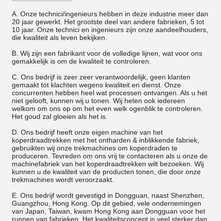
A. Onze technici/ingenieurs hebben in deze industrie meer dan
20 jaar gewerkt. Het grootste deel van andere fabrieken, 5 tot
10 jaar. Onze technici en ingenieurs zijn onze aandeelhouders,
die kwaliteit als leven bekijken.
B. Wij zijn een fabrikant voor de volledige lijnen, wat voor ons
gemakkelijk is om de kwaliteit te controleren.
C. Ons bedrijf is zeer zeer verantwoordelijk, geen klanten
gemaakt tot klachten wegens kwaliteit en dienst. Onze
concurrenten hebben heel wat processen ontvangen. Als u het
niet gelooft, kunnen wij u tonen. Wij heten ook iedereen
welkom om ons op om het even welk ogenblik te controleren.
Het goud zal gloeien als het is.
D. Ons bedrijf heeft onze eigen machine van het
koperdraadtrekken met het ontharden & inblikkende fabriek,
gebruikten wij onze trekmachines om koperdraden te
produceren. Tevreden om ons vrij te contacteren als u onze de
machinefabriek van het koperdraadtrekken wilt bezoeken. Wij
kunnen u de kwaliteit van de producten tonen, die door onze
trekmachines wordt veroorzaakt.
E. Ons bedrijf wordt gevestigd in Dongguan, naast Shenzhen,
Guangzhou, Hong Kong. Op dit gebied, vele ondernemingen
van Japan, Taiwan, kwam Hong Kong aan Dongguan voor het
runnen van fabrieken. Het kwaliteitsconcept is veel sterker dan