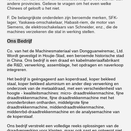
andere provincies. Gelieve te vragen om het even welke
Chinees of gelooft u het niet.
F. De belangrijkste onderdelen zijn beroemde merken, SFK-
lager, Yaskawa-omschakelaar, Habasit-riem, de motor van
Siemens, de elektroschakelaars van Schneider, enz., die de
machines verzekeren die stal in werking stellen.
Ons Bedrijf
Co. van het de Machinesmateriaal van Dongguanwiremac, Ltd.
Wordt gevestigd in Houjie-Stad, een beroemde historische stad
in China. Ons bedrijf is een draad en kabelmateriaalfabrikant
die R&D, verwerking, assemblage, het opdragen en naverkoop
integreren.
Het bedrijf is geëngageerd aan koperdraad, koper bekleed
staal, koper bekleed aluminium en ander diep verwerking en
onderzoek van de metaaldraad, met een verscheidenheid van
hoogte - kwaliteitsmachines: micro- draadtrekkenmachine, fijne
draadtrekkenmachine, fijne draadtrekkenmachine met het
ononderbroken ontharden, middelgrote fijne
draadtrekkenmachine, middendraadtrekkenmachine,
middenrbd-draadtrekkenmachine en de analysemachine van
de koperstaaf.
Ons bedrijf verstrekt een volledige reeks oplossingen van de
draadverwerking voor klanten, maar ook past en ontwerpt niet