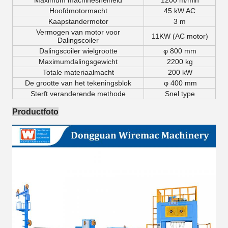
Maximum machinesnelheid
1200 m/min
Hoofdmotormacht
45 kW AC
Kaapstandermotor
3 m
Vermogen van motor voor
11KW (AC motor)
Dalingscoiler
Dalingscoiler wielgrootte
φ 800 mm
Maximumdalingsgewicht
2200 kg
Totale materiaalmacht
200 kW
De grootte van het tekeningsblok
φ
400 mm
Sterft veranderende methode
Snel type
Productfoto