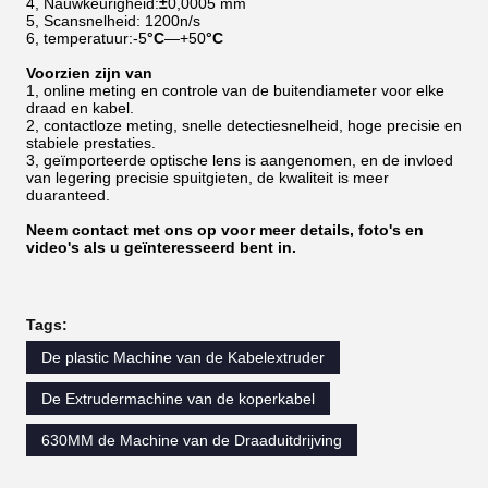
4, Nauwkeurigheid:
±
0,0005 mm
5, Scansnelheid: 1200n/s
6, temperatuur:-5
°C
—+50
°C
Voorzien zijn van
1, online meting en controle van de buitendiameter voor elke
draad en kabel.
2, contactloze meting, snelle detectiesnelheid, hoge precisie en
stabiele prestaties.
3, geïmporteerde optische lens is aangenomen, en de invloed
van legering precisie spuitgieten, de kwaliteit is meer
duaranteed.
Neem contact met ons op voor meer details, foto's en
video's als u geïnteresseerd bent in.
Tags:
De plastic Machine van de Kabelextruder
De Extrudermachine van de koperkabel
630MM de Machine van de Draaduitdrijving