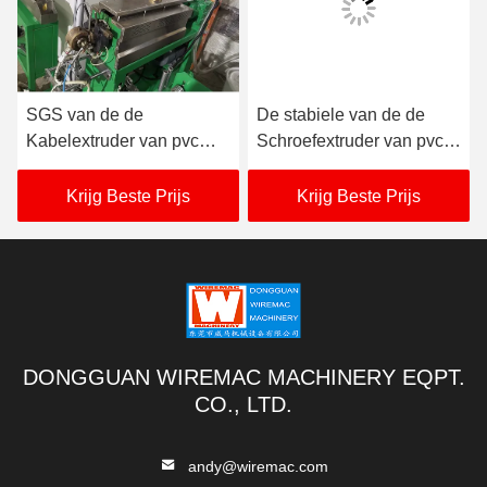
SGS van de de
De stabiele van de de
Kabelextruder van pvc
Schroefextruder van pvc
van de de Machineopslag
Dubbele Machine 3.75KW
Lengte 180m voor THW
neemt Macht op
Krijg Beste Prijs
Krijg Beste Prijs
VCT
DONGGUAN WIREMAC MACHINERY EQPT.
CO., LTD.
andy@wiremac.com