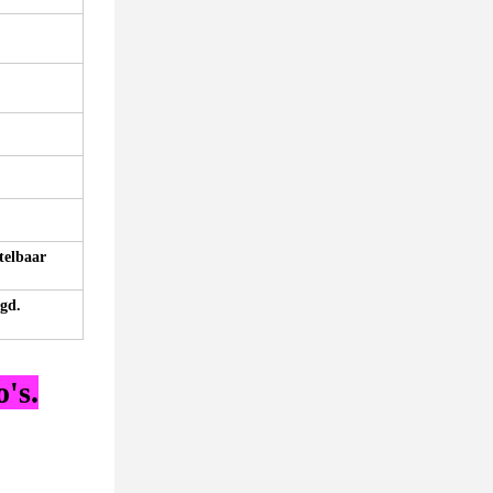
telbaar
gd.
's.