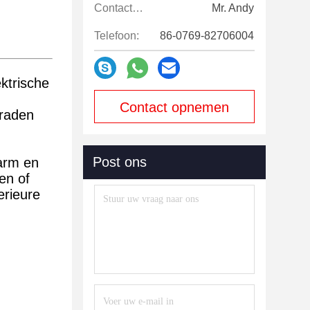
Contactpersonen:
Mr. Andy
Telefoon:
86-0769-82706004
ktrische
Contact opnemen
draden
Post ons
larm en
en of
erieure