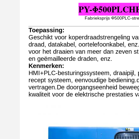
PY-Φ500PLCHHi
Fabrieksprijs Φ500PLC-str
Toepassing:
Geschikt voor koperdraadstrengeling va
draad, datakabel, oortelefoonkabel, enz
voor het draaien van meer dan zeven st
en geëmailleerde draden, enz.
Kenmerken:
HMI+PLC-besturingssysteem, draaipijl, p
recept systeem, eenvoudige bediening.du
vertragen.
De doorgangseenheid beweegt 
kwaliteit voor de elektrische prestaties