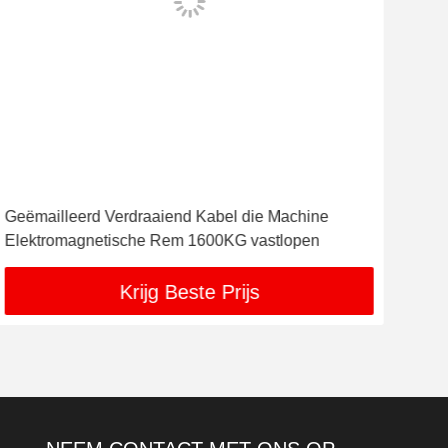
Geëmailleerd Verdraaiend Kabel die Machine
Dia
Elektromagnetische Rem 1600KG vastlopen
Ele
Krijg Beste Prijs