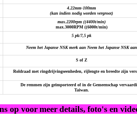
4.22mm-100mm
(kan indien nodig worden vergroot)
max.2200rpm ((4400t/min)
max.3000RPM ((6000t/min)
5 pk/7,5 pk
Neem het Japanse NSK merk aan Neem het Japanse NSK aan
S of Z
Roldraad met ringdrijvingseenheden, rijlengte en breedte zijn vers
De remmen zijn geïmporteerd of in de Gemeenschap vervaardi
Taiwan.
s op voor meer details, foto's en video