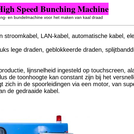
gh Speed Bunching Machine
eng- en bundelmachine voor het maken van kaal draad
n stroomkabel, LAN-kabel, automatische kabel, ele
.
uks lege draden, geblokkeerde draden, splijtband
roductie, lijnsnelheid ingesteld op touchscreen, a
s de toonhoogte kan constant zijn bij het versnell
zich in de spoorleidingen via een motor, van sup
 van de gedraaide kabel.