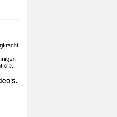
gkracht,
einigen
trole,
deo's.