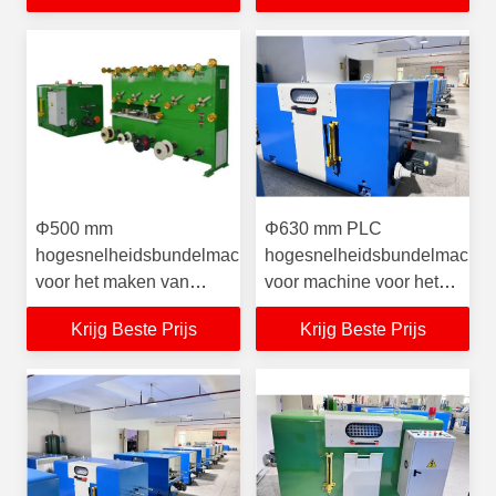
machinedraadbundelmachine
draadbundelmachine
maakt
maakt
Φ500 mm
Φ630 mm PLC
hogesnelheidsbundelmachine
hogesnelheidsbundelmachin
voor het maken van
voor machine voor het
kabelgeleider 3000 RPM
maken van gebundelde
Krijg Beste Prijs
Krijg Beste Prijs
koperdraadbundelmachine
kabels met
koperdraadkern