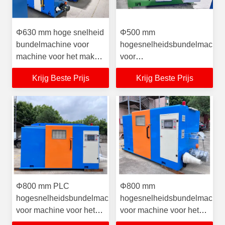
Φ630 mm hoge snelheid
Φ500 mm
bundelmachine voor
hogesnelheidsbundelmachin
machine voor het maken
voor
van gebundelde kabels
koperdraadkabelgeleider
Krijg Beste Prijs
Krijg Beste Prijs
met koperdraadkern
die
machinedraadbundelmachin
maakt
Φ800 mm PLC
Φ800 mm
hogesnelheidsbundelmachine
hogesnelheidsbundelmachin
voor machine voor het
voor machine voor het
maken van gebundelde
maken van gebundelde