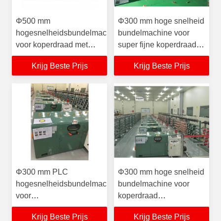
Φ500 mm
Φ300 mm hoge snelheid
hogesnelheidsbundelmachine
bundelmachine voor
voor koperdraad met
super fijne koperdraad
PLC-systeem 3000 RPM
kabelgeleider die
Krijg Beste Prijs
Krijg Beste Prijs
gebundelde
machine
kabelgeleidermachine
draadbundelmachine
maakt
Φ300 mm PLC
Φ300 mm hoge snelheid
hogesnelheidsbundelmachine
bundelmachine voor
voor
koperdraad
koperdraadkabelgeleider
kabelgeleider die
Krijg Beste Prijs
Krijg Beste Prijs
die
machine