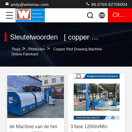
andy@wiremac.com
86-0769-82706004
Citaat
Sleutelwoorden [ copper rbd drawing machine ] Gelijke 286 producten
>
>
Thuis
Producten
Copper Rbd Drawing Machine
Online Fabrikant
de Machine van de het
3 fase 1200m/Min