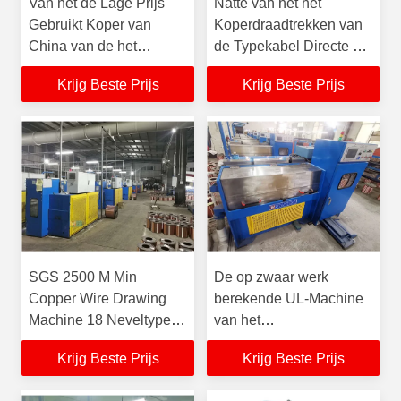
Van het de Lage Prijs
Natte van het het
Gebruikt Koper van
Koperdraadtrekken van
China van de het
de Typekabel Directe de
Draadtrekkenmachine
Machinefabriek
Krijg Beste Prijs
Krijg Beste Prijs
Neveltype
SGS 2500 M Min
De op zwaar werk
Copper Wire Drawing
berekende UL-Machine
Machine 18 Neveltype
van het
van kW AC
Koperdraadtrekken, de
Krijg Beste Prijs
Krijg Beste Prijs
Goedkope Machine van
het Prijs Fijne