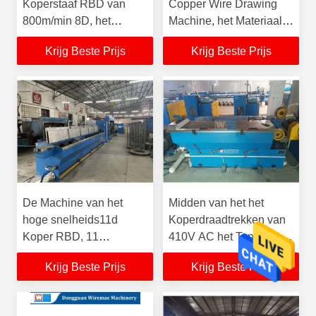
Koperstaaf RBD van
Copper Wire Drawing
800m/min 8D, het
Machine, het Materiaal
Draadtrekkenmachine
van de 11 Matrijzenrbd
Krijg Beste Prijs
Krijg Beste Prijs
van het 3 Ton/uur Koper
Tekening
De Machine van het
Midden van het het
hoge snelheids11d
Koperdraadtrekken van
Koper RBD, 11
410V AC het Type van
Matrijzenkoper Rod
de Machine50hz Schijf
Krijg Beste Prijs
Krijg Beste Prijs
Drawing Machine
Luchtrem