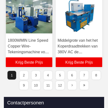
Draadtrekken
1800M/MIN Line Speed
Middelgrote van het het
Copper Wire-
Koperdraadtrekken van
Tekeningsmachine voor
380V AC de
Kabeluitdrijving
Machineafzet
Krijg Beste Prijs
Krijg Beste Prijs
0.170.7MM
1
2
3
4
5
6
7
8
9
10
11
12
Contactpersonen