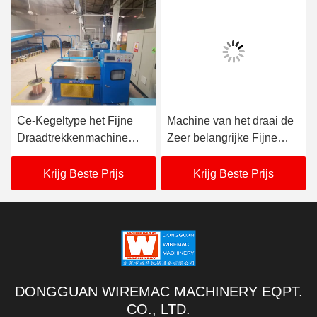
Ce-Kegeltype het Fijne
Machine van het draai de
Draadtrekkenmachine
Zeer belangrijke Fijne
380V-480V Synchrone
Draadtrekken van
Bewegen zich
Betrouwbare Fabrikant
Krijg Beste Prijs
Krijg Beste Prijs
DONGGUAN WIREMAC MACHINERY EQPT.
CO., LTD.