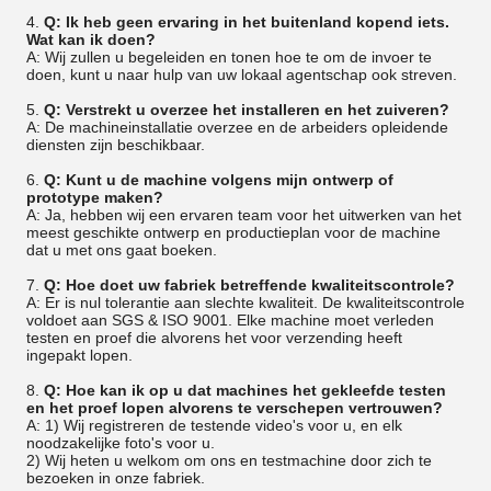
4.
Q: Ik heb geen ervaring in het buitenland kopend iets.
Wat kan ik doen?
A: Wij zullen u begeleiden en tonen hoe te om de invoer te
doen, kunt u naar hulp van uw lokaal agentschap ook streven.
5.
Q: Verstrekt u overzee het installeren en het zuiveren?
A: De machineinstallatie overzee en de arbeiders opleidende
diensten zijn beschikbaar.
6.
Q: Kunt u de machine volgens mijn ontwerp of
prototype maken?
A: Ja, hebben wij een ervaren team voor het uitwerken van het
meest geschikte ontwerp en productieplan voor de machine
dat u met ons gaat boeken.
7.
Q: Hoe doet uw fabriek betreffende kwaliteitscontrole?
A: Er is nul tolerantie aan slechte kwaliteit. De kwaliteitscontrole
voldoet aan SGS & ISO 9001. Elke machine moet verleden
testen en proef die alvorens het voor verzending heeft
ingepakt lopen.
8.
Q: Hoe kan ik op u dat machines het gekleefde testen
en het proef lopen alvorens te verschepen vertrouwen?
A: 1) Wij registreren de testende video's voor u, en elk
noodzakelijke foto's voor u.
2) Wij heten u welkom om ons en testmachine door zich te
bezoeken in onze fabriek.