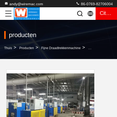
andy@wiremac.com
86-0769-82706004
Citaat
producten
>
>
>
Thuis
Producten
Fijne Draadtrekkenmachine
SGS 2500 M Min Co