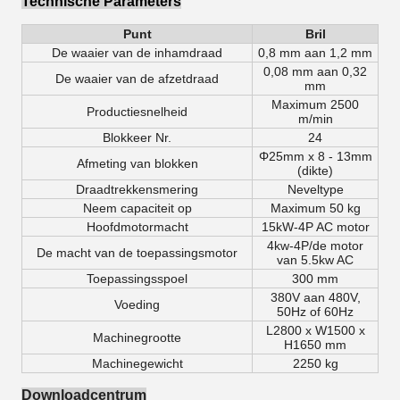
Technische Parameters
Punt
Bril
De waaier van de inhamdraad
0,8 mm aan 1,2 mm
0,08 mm aan 0,32
De waaier van de afzetdraad
mm
Maximum 2500
Productiesnelheid
m/min
Blokkeer Nr.
24
Φ25mm x 8 - 13mm
Afmeting van blokken
(dikte)
Draadtrekkensmering
Neveltype
Neem capaciteit op
Maximum 50 kg
Hoofdmotormacht
15kW-4P AC motor
4kw-4P/de motor
De macht van de toepassingsmotor
van 5.5kw AC
Toepassingsspoel
300 mm
380V aan 480V,
Voeding
50Hz of 60Hz
L2800 x
W1500
x
Machinegrootte
H1650
mm
Machinegewicht
2250 kg
Downloadcentrum