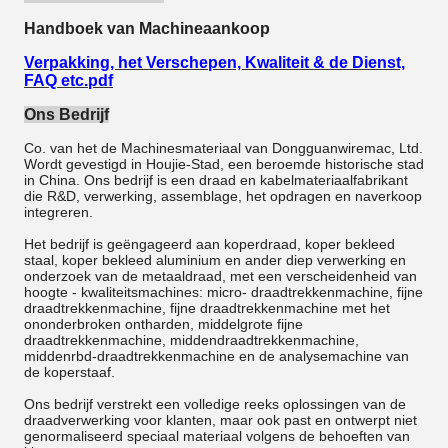
Handboek van Machineaankoop
Verpakking, het Verschepen, Kwaliteit & de Dienst,
FAQ etc.pdf
Ons Bedrijf
Co. van het de Machinesmateriaal van Dongguanwiremac, Ltd.
Wordt gevestigd in Houjie-Stad, een beroemde historische stad
in China. Ons bedrijf is een draad en kabelmateriaalfabrikant
die R&D, verwerking, assemblage, het opdragen en naverkoop
integreren.
Het bedrijf is geëngageerd aan koperdraad, koper bekleed
staal, koper bekleed aluminium en ander diep verwerking en
onderzoek van de metaaldraad, met een verscheidenheid van
hoogte - kwaliteitsmachines: micro- draadtrekkenmachine, fijne
draadtrekkenmachine, fijne draadtrekkenmachine met het
ononderbroken ontharden, middelgrote fijne
draadtrekkenmachine, middendraadtrekkenmachine,
middenrbd-draadtrekkenmachine en de analysemachine van
de koperstaaf.
Ons bedrijf verstrekt een volledige reeks oplossingen van de
draadverwerking voor klanten, maar ook past en ontwerpt niet
genormaliseerd speciaal materiaal volgens de behoeften van