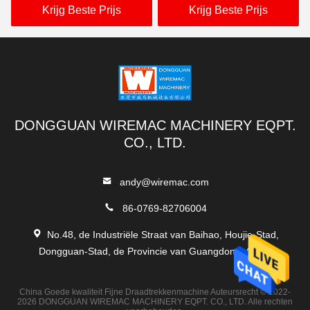
Bewegen zich
Betrouwbare Fabrikant
Krijg Beste Prijs
Krijg Beste Prijs
DONGGUAN WIREMAC MACHINERY EQPT.
CO., LTD.
andy@wiremac.com
86-0769-82706004
No.48, de Industriële Straat van Baihao, Houjie-Stad,
Dongguan-Stad, de Provincie van Guangdong, China
China Goede kwaliteit Fijne Draadtrekkenmachine Auteursrecht © 2022-
2026 DONGGUAN WIREMAC MACHINERY EQPT. CO., LTD. Alle rechten