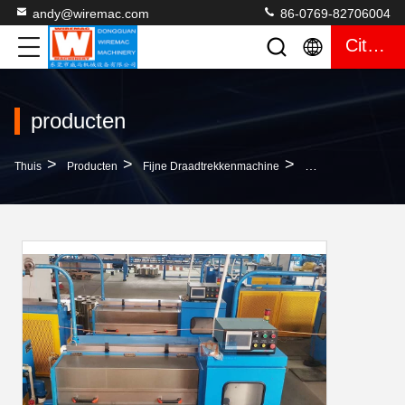
andy@wiremac.com
86-0769-82706004
Citaat
producten
>
>
>
Thuis
Producten
Fijne Draadtrekkenmachine
Kleine Draad Die 