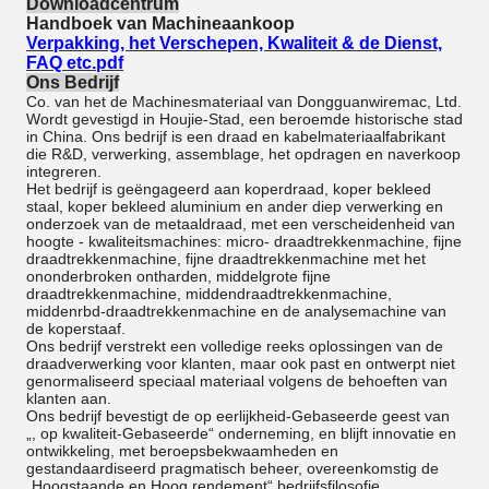
Downloadcentrum
Handboek van Machineaankoop
Verpakking, het Verschepen, Kwaliteit & de Dienst,
FAQ etc.pdf
Ons Bedrijf
Co. van het de Machinesmateriaal van Dongguanwiremac, Ltd.
Wordt gevestigd in Houjie-Stad, een beroemde historische stad
in China. Ons bedrijf is een draad en kabelmateriaalfabrikant
die R&D, verwerking, assemblage, het opdragen en naverkoop
integreren.
Het bedrijf is geëngageerd aan koperdraad, koper bekleed
staal, koper bekleed aluminium en ander diep verwerking en
onderzoek van de metaaldraad, met een verscheidenheid van
hoogte - kwaliteitsmachines: micro- draadtrekkenmachine, fijne
draadtrekkenmachine, fijne draadtrekkenmachine met het
ononderbroken ontharden, middelgrote fijne
draadtrekkenmachine, middendraadtrekkenmachine,
middenrbd-draadtrekkenmachine en de analysemachine van
de koperstaaf.
Ons bedrijf verstrekt een volledige reeks oplossingen van de
draadverwerking voor klanten, maar ook past en ontwerpt niet
genormaliseerd speciaal materiaal volgens de behoeften van
klanten aan.
Ons bedrijf bevestigt de op eerlijkheid-Gebaseerde geest van
„, op kwaliteit-Gebaseerde“ onderneming, en blijft innovatie en
ontwikkeling, met beroepsbekwaamheden en
gestandaardiseerd pragmatisch beheer, overeenkomstig de
„Hoogstaande en Hoog rendement“ bedrijfsfilosofie