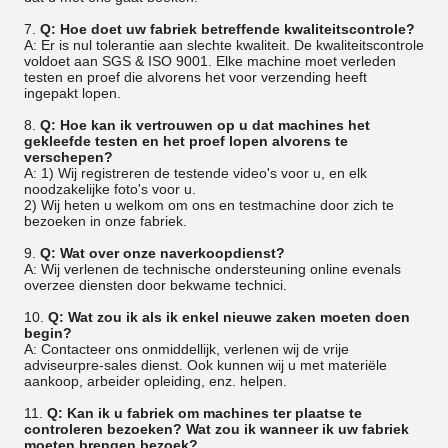
7.
Q: Hoe doet uw fabriek betreffende kwaliteitscontrole?
A: Er is nul tolerantie aan slechte kwaliteit. De kwaliteitscontrole
voldoet aan SGS & ISO 9001. Elke machine moet verleden
testen en proef die alvorens het voor verzending heeft
ingepakt lopen.
8.
Q: Hoe kan ik vertrouwen op u dat machines het
gekleefde testen en het proef lopen alvorens te
verschepen?
A: 1) Wij registreren de testende video's voor u, en elk
noodzakelijke foto's voor u.
2) Wij heten u welkom om ons en testmachine door zich te
bezoeken in onze fabriek.
9.
Q: Wat over onze naverkoopdienst?
A: Wij verlenen de technische ondersteuning online evenals
overzee diensten door bekwame technici.
10.
Q: Wat zou ik als ik enkel nieuwe zaken moeten doen
begin?
A: Contacteer ons onmiddellijk, verlenen wij de vrije
adviseurpre-sales dienst. Ook kunnen wij u met materiële
aankoop, arbeider opleiding, enz. helpen.
11.
Q: Kan ik u fabriek om machines ter plaatse te
controleren bezoeken? Wat zou ik wanneer ik uw fabriek
moeten brengen bezoek?