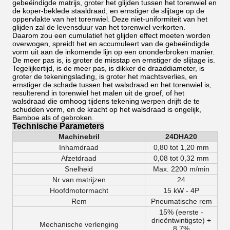
gebeëindigde matrijs, groter het glijden tussen het torenwiel en
de koper-beklede staaldraad, en ernstiger de slijtage op de
oppervlakte van het torenwiel. Deze niet-uniformiteit van het
glijden zal de levensduur van het torenwiel verkorten.
Daarom zou een cumulatief het glijden effect moeten worden
overwogen, spreidt het en accumuleert van de gebeëindigde
vorm uit aan de inkomende lijn op een ononderbroken manier.
De meer pas is, is groter de misstap en ernstiger de slijtage is.
Tegelijkertijd, is de meer pas, is dikker de draaddiameter, is
groter de tekeningslading, is groter het machtsverlies, en
ernstiger de schade tussen het walsdraad en het torenwiel is,
resulterend in torenwiel het malen uit de groef, of het
walsdraad die omhoog tijdens tekening werpen drijft de te
schudden vorm, en de kracht op het walsdraad is ongelijk,
Bamboe als of gebroken.
Technische Parameters
Machinebril
24DHA20
Inhamdraad
0,80 tot 1,20 mm
Afzetdraad
0,08 tot 0,32 mm
Snelheid
Max. 2200 m/min
Nr van matrijzen
24
Hoofdmotormacht
15 kW - 4P
Rem
Pneumatische rem
15% (eerste -
drieëntwintigste) +
Mechanische verlenging
8,7%