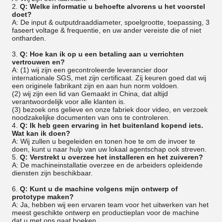
2.
Q: Welke informatie u behoefte alvorens u het voorstel
doet?
A: De input & outputdraaddiameter, spoelgrootte, toepassing, 3
faseert voltage & frequentie, en uw ander vereiste die of niet
ontharden.
3.
Q: Hoe kan ik op u een betaling aan u verrichten
vertrouwen en?
A: (1) wij zijn een gecontroleerde leverancier door
internationale SGS, met zijn certificaat. Zij keuren goed dat wij
een originele fabrikant zijn en aan hun norm voldoen.
(2) wij zijn een lid van Gemaakt in China, dat altijd
verantwoordelijk voor alle klanten is.
(3) bezoek ons gelieve en onze fabriek door video, en verzoek
noodzakelijke documenten van ons te controleren.
4.
Q: Ik heb geen ervaring in het buitenland kopend iets.
Wat kan ik doen?
A: Wij zullen u begeleiden en tonen hoe te om de invoer te
doen, kunt u naar hulp van uw lokaal agentschap ook streven.
5.
Q: Verstrekt u overzee het installeren en het zuiveren?
A: De machineinstallatie overzee en de arbeiders opleidende
diensten zijn beschikbaar.
6.
Q: Kunt u de machine volgens mijn ontwerp of
prototype maken?
A: Ja, hebben wij een ervaren team voor het uitwerken van het
meest geschikte ontwerp en productieplan voor de machine
dat u met ons gaat boeken.