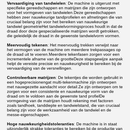
Vervaardiging van tandwielen
: De machine is uitgerust met
specifieke gereedschappen en matrijzen die zijn ontworpen
voor het vormgeven van tandwielen.Deze gereedschappen
hebben zeer nauwkeurige tandprofielen en afmetingen die van
cruciaal belang zijn voor het bereiken van nauwkeurige
tandwiel geometrieHet tandwielvormingsproces houdt in dat de
draad door deze gespecialiseerde matrijzen wordt getrokken,
die geleidelijk de draad in de gewenste tandwielvorm vormen.
Meervoudig tekenen
: Het meervoudig trekken verwijst naar
het vermogen van de machine om meerdere trekpassages op
de draad uit te voeren.Meerdere tekenfasen zorgen voor een
incrementele afname van de grootteDeze stapsgewijze aanpak
helpt de vereiste precisie en nauwkeurigheid te bereiken bij de
vervaardiging van de versnellingen.
Controleerbare matrijzen
: De tekentjes die worden gebruikt in
een hogeprecisionengat multi-tekenmachine zijn ontworpen
met nauwgezette aandacht voor detail.Ze zijn ontworpen om te
zorgen voor een consistente en nauwkeurige vorm van de
draad om te voldoen aan de gewenste tand profielDe
vormgeving van de matrijzen houdt rekening met factoren
zoals tandhoek, tanddiepte en tandwielstand, die van cruciaal
belang zijn voor de werkzaamheid van de tandwiel en de
messe-eigenschappen.
Hoge nauwkeurigheidstoleranties
: De machine is in staat
uitzonderlijk strakke toleranties te bereiken bij de productie van