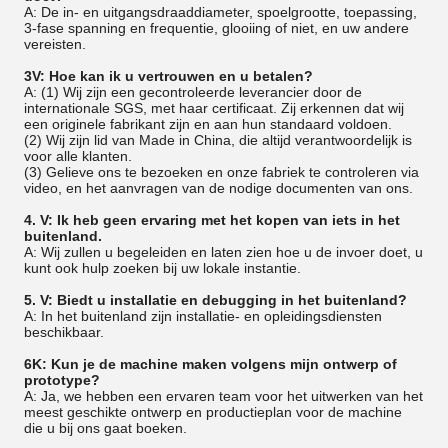
A: De in- en uitgangsdraaddiameter, spoelgrootte, toepassing,
3-fase spanning en frequentie, glooiing of niet, en uw andere
vereisten.
3V: Hoe kan ik u vertrouwen en u betalen?
A: (1) Wij zijn een gecontroleerde leverancier door de
internationale SGS, met haar certificaat. Zij erkennen dat wij
een originele fabrikant zijn en aan hun standaard voldoen.
(2) Wij zijn lid van Made in China, die altijd verantwoordelijk is
voor alle klanten.
(3) Gelieve ons te bezoeken en onze fabriek te controleren via
video, en het aanvragen van de nodige documenten van ons.
4. V: Ik heb geen ervaring met het kopen van iets in het
buitenland.
A: Wij zullen u begeleiden en laten zien hoe u de invoer doet, u
kunt ook hulp zoeken bij uw lokale instantie.
5. V: Biedt u installatie en debugging in het buitenland?
A: In het buitenland zijn installatie- en opleidingsdiensten
beschikbaar.
6K: Kun je de machine maken volgens mijn ontwerp of
prototype?
A: Ja, we hebben een ervaren team voor het uitwerken van het
meest geschikte ontwerp en productieplan voor de machine
die u bij ons gaat boeken.