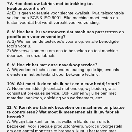
7V: Hoe doet uw fabriek met betrekking tot
kwaliteitscontrole?
A: Er is geen tolerantie voor slechte kwaliteit. Kwaliteitscontrole
voldoet aan SGS & ISO 9001. Elke machine moet testen en
testen voordat het wordt verpakt voor verzending.
8. V: Hoe kan ik u vertrouwen dat machines past testen en
proeflopen voor verzending?
A: 1) We nemen de testvideo's voor u op, en alle benodigde
foto's voor u.
2) We verwelkomen u om ons te bezoeken en test machine
door uzelf in onze fabriek.
9. V: Hoe zit het met onze naverkoopservice?
A: Wij verlenen technische ondersteuning op de lijn, evenals
diensten in het buitenland door bekwame technici.
10V: Wat moet ik doen als ik net een nieuw bedrijf start?
A: Neem onmiddellijk contact met ons op, wij bieden gratis
consultant pre-sales service. Ook kunnen wij u helpen met
materiaal aankoop, opleiding van werknemers, enz.
11. V: Kan ik uw fabriek bezoeken om machines ter plaatse
te controleren? Wat moet ik meenemen als ik uw fabriek
bezoek?
A: Wij zijn fabrikant, en het is welkom klanten om ons te
bezoeken. Voor speciale productontwerp, wordt u voorgesteld
om een aantal monsters te brengen, kunt u het testen met