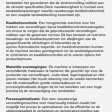
tandwielen.het garanderen dat de eindversnelling voldoet aan
de vereiste specificaties;Deze nauwkeurigheid is cruciaal voor
tandwieltoepassingen waarbij nauwkeurige tandbetrokkenheid
en een soepele tandwielwerking essentieel zijn.
Kwaliteitscontrole
: Een hoogprecisie machine voor het
trekken van versnellingen bevat kwaliteitscontrolemaatregelen
om ervoor te zorgen dat de geproduceerde versnellingen
voldoen aan de gewenste normen.Dit kan bestaan uit real-time
bewakings- en feedbacksystemen om afwijkingen van de
gespecificeerde afmetingen of toleranties op te
sporen.Automatische inspectie- en meetinstrumenten kunnen
in de machine worden geïntegreerd om de tandwielgeometrie
te controleren en kwaliteitscontroles uit te voeren tijdens het
productieproces.
Materiële overwegingen
: De machine is ontworpen om
verschillende materialen te hanteren die geschikt zijn voor de
productie van versnellingen, zoals staal, legeringsstaal en niet-
ijzeren metalen.Het houdt rekening met de unieke kenmerken
van elk materiaalEen goede materiaalkeuze en
procesoptimalisatie dragen bij tot het bereiken van een hoge
precisie bij de vervaardiging van tandwielen.
Procesoptimalisatie
: Een zeer nauwkeurige
versnellingsmachine voor meervoudig trekken maakt het
mogelijk het proces te optimaliseren om de efficiëntie en de
uitgangskwaliteit te verbeteren.en temperatuurregeling kan