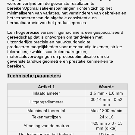
worden verfijnd om de gewenste resultaten te
bereikenOptimalisatie-inspanningen richten zich op het
minimaliseren van variaties, het verminderen van gebreken en
het verbeteren van de algehele consistentie en
herhaalbaarheid van het productieproces.
Een hogeprecise versnellingsmachine is een gespecialiseerd
gereedschap dat is ontworpen om tandwielen met
uitzonderlijke precisie en nauwkeurigheid te
produceren.mogelijkheden voor meervoudig tekenen, strikte
toleranties, kwaliteitscontrolemaatregelen,
materiaaloverwegingen en procesoptimalisatie om de
gewenste tandwielgeometrie en prestatie kenmerken te
bereiken.
Technische parameters
Artikel 1
Waarde
Inlaatdiameter
1.6 mm - 1,8 mm
00,14 mm - 0,52
Uitgangsdiameter
mm
Machinaal toerental
Max 1800 m/min
Tekenmatrijzen
24 x 16
Φ25 mm x 8 - 13
Afmeting van de matras
mm (dikte)
De diameter van het trekwiel
100 mm