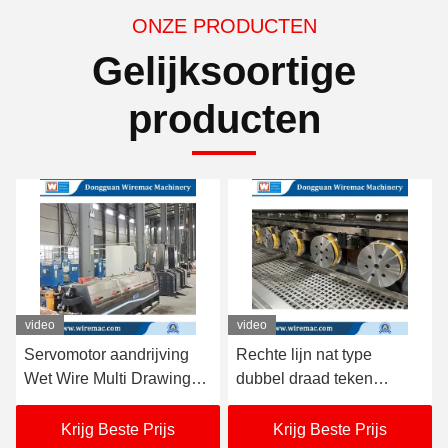
ONZE PRODUCTEN
Gelijksoortige
producten
video
video
Rechte lijn nat type
In-line type dubbel draad
dubbel draad teken
trekmachine met 2
machine met online
spoelers voor
annealer
koper/aluminium
Krijg Beste Prijs
Krijg Beste Prijs