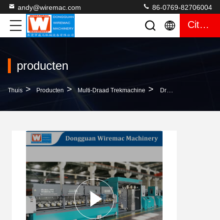
andy@wiremac.com
86-0769-82706004
Citaat
producten
>
>
>
Thuis
Producten
Multi-Draad Trekmachine
Draai-Sleutel Multi Draad Teken Machine Met Hoge Precisie Versnelling Voor 16 Koperdraden